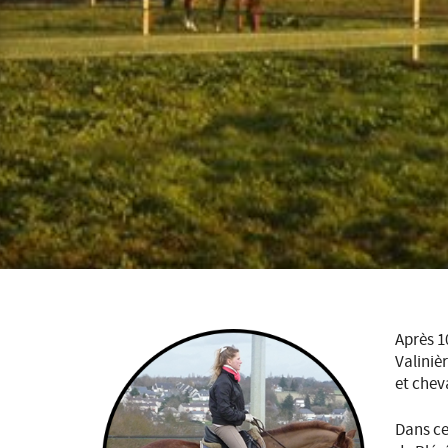
Après 1
Valiniè
et chev
Dans ce